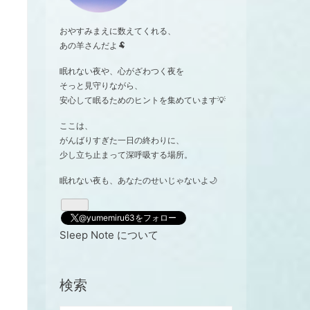
おやすみまえに数えてくれる、
あの羊さんだよ🐏
眠れない夜や、心がざわつく夜を
そっと見守りながら、
安心して眠るためのヒントを集めています💡
ここは、
がんばりすぎた一日の終わりに、
少し立ち止まって深呼吸する場所。
眠れない夜も、あなたのせいじゃないよ🌙
@yumemiru63をフォロー
Sleep Note について
検索