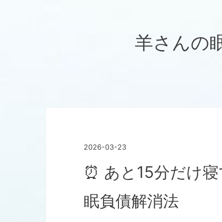
羊さんの眠れ
2026
-
03
-
23
⏰ あと15分だけ
眠負債解消法