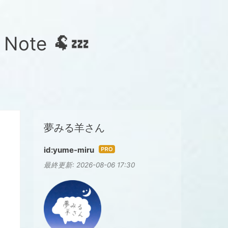
te 🐏💤
夢みる羊さん
id:yume-miru
はて
最終更新:
2026-08-06 17:30
なブ
ログ
Pro