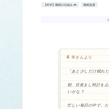
【科学】睡眠の仕組み 💤
睡眠負債
🐏 羊さんより
「あと少しだけ眠れ
朝、目覚まし時計を
いかな？
忙しい毎日の中で、