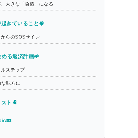
が、大きな「負債」になる
起きていること🧠
からのSOSサイン
始める返済計画🌱
ールステップ
力な味方に
スト🐏
ic💤