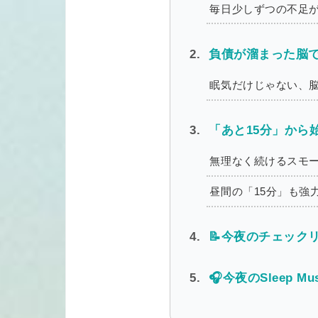
毎日少しずつの不足
負債が溜まった脳で
眠気だけじゃない、脳
「あと15分」から
無理なく続けるスモ
昼間の「15分」も強
📝今夜のチェックリ
🎧今夜のSleep Mus