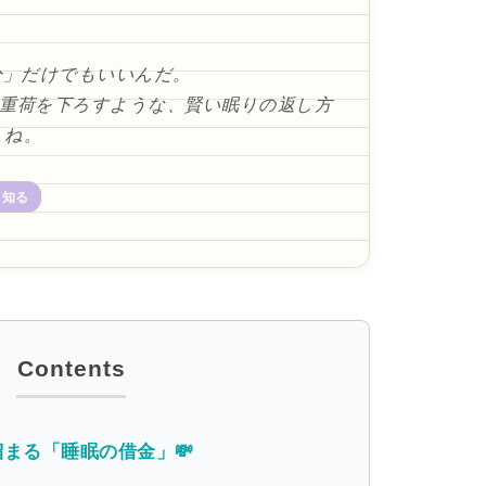
。
分」だけでもいいんだ。
重荷を下ろすような、賢い眠りの返し方
くね。
と知る
まる「睡眠の借金」💸