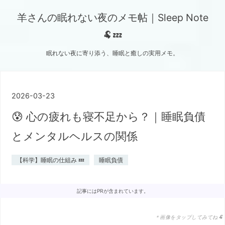
羊さんの眠れない夜のメモ帖｜Sleep Note
🐏💤
眠れない夜に寄り添う、睡眠と癒しの実用メモ。
2026
-
03
-
23
😰 心の疲れも寝不足から？｜睡眠負債
とメンタルヘルスの関係
【科学】睡眠の仕組み 💤
睡眠負債
記事にはPRが含まれています。
＊画像をタップしてみてね🐏