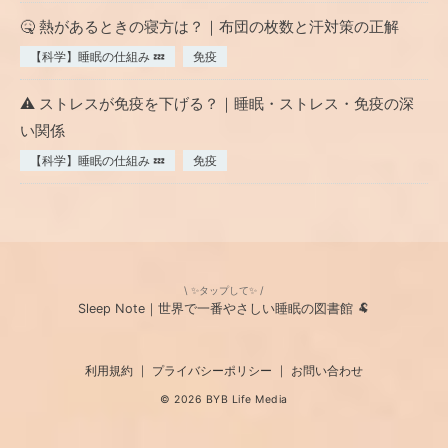
🤒 熱があるときの寝方は？｜布団の枚数と汗対策の正解
【科学】睡眠の仕組み 💤
免疫
⚠️ ストレスが免疫を下げる？｜睡眠・ストレス・免疫の深
い関係
【科学】睡眠の仕組み 💤
免疫
\ ✨タップして✨ /
Sleep Note｜世界で一番やさしい睡眠の図書館 🐏
利用規約
プライバシーポリシー
お問い合わせ
|
|
© 2026 BYB Life Media