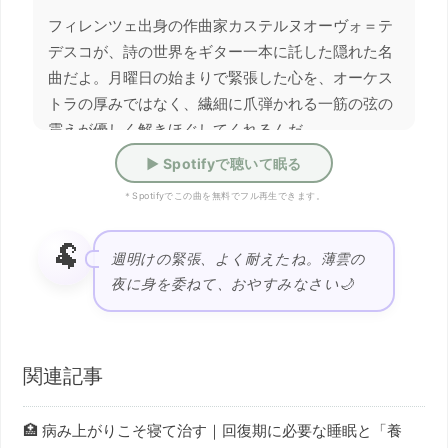
フィレンツェ出身の作曲家カステルヌオーヴォ＝テ
デスコが、詩の世界をギター一本に託した隠れた名
曲だよ。月曜日の始まりで緊張した心を、オーケス
トラの厚みではなく、繊細に爪弾かれる一筋の弦の
震えが優しく解きほぐしてくれるんだ。
▶ Spotifyで聴いて眠る
🐏DJ羊さん🎶
＊Spotifyでこの曲を無料でフル再生できます。
フィレンツェ生まれの優雅なギター曲だよ。ひん
🐏
やりした夜風に、一音一音が優しく溶けていくの
週明けの緊張、よく耐えたね。薄雲の
を感じてみてね✨
夜に身を委ねて、おやすみなさい🌙
関連記事
🏥 病み上がりこそ寝て治す｜回復期に必要な睡眠と「養