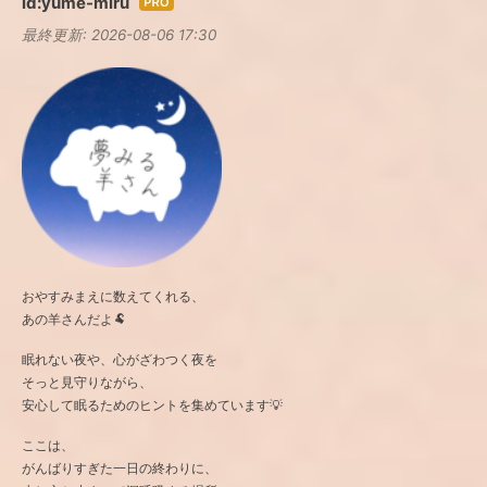
id:yume-miru
はて
最終更新:
2026-08-06 17:30
なブ
ログ
Pro
おやすみまえに数えてくれる、
あの羊さんだよ🐏
眠れない夜や、心がざわつく夜を
そっと見守りながら、
安心して眠るためのヒントを集めています💡
ここは、
がんばりすぎた一日の終わりに、