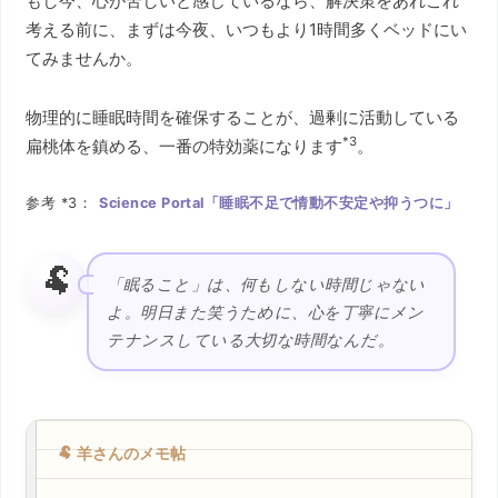
もし今、心が苦しいと感じているなら、解決策をあれこれ
考える前に、まずは今夜、いつもより1時間多くベッドにい
てみませんか。
物理的に睡眠時間を確保することが、過剰に活動している
*3
扁桃体を鎮める、一番の特効薬になります
。
参考 *3：
Science Portal「睡眠不足で情動不安定や抑うつに」
🐏
「眠ること」は、何もしない時間じゃない
よ。明日また笑うために、心を丁寧にメン
テナンスしている大切な時間なんだ。
🐏 羊さんのメモ帖