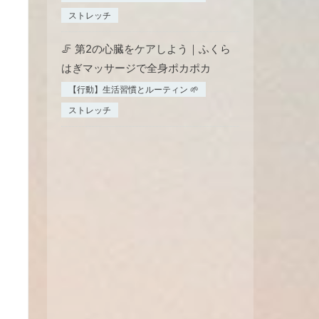
ストレッチ
🦵 第2の心臓をケアしよう｜ふくら
はぎマッサージで全身ポカポカ
【行動】生活習慣とルーティン 🌱
ストレッチ