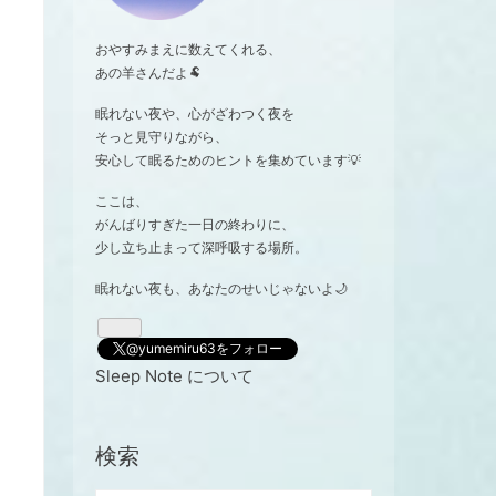
おやすみまえに数えてくれる、
あの羊さんだよ🐏
眠れない夜や、心がざわつく夜を
そっと見守りながら、
安心して眠るためのヒントを集めています💡
ここは、
がんばりすぎた一日の終わりに、
少し立ち止まって深呼吸する場所。
眠れない夜も、あなたのせいじゃないよ🌙
@yumemiru63をフォロー
Sleep Note について
検索