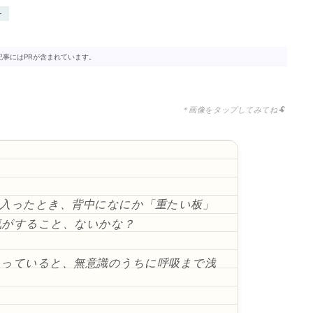
チ
記事にはPRが含まれています。
＊画像をタップしてみてね🐏
入ったとき、背中になにか「重たい板」
気がすること、ないかな？
まっていると、無意識のうちに呼吸まで浅
。