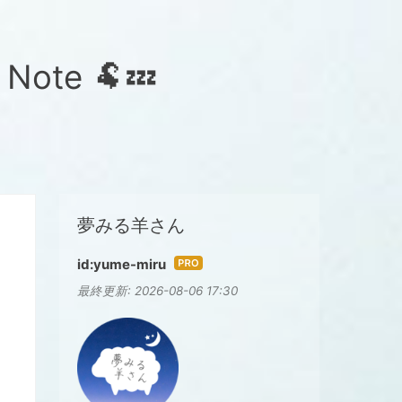
te 🐏💤
夢みる羊さん
id:yume-miru
はて
最終更新:
2026-08-06 17:30
なブ
ログ
Pro