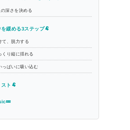
吸の深さを決める
を緩める3ステップ🐏
けて、脱力する
っくり縦に揺れる
いっぱいに吸い込む
スト🐏
ic💤