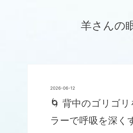
羊さんの眠れ
2026
-
06
-
12
🌀 背中のゴリゴ
ラーで呼吸を深く